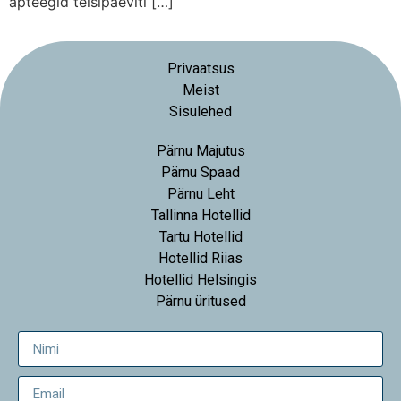
apteegid teisipäeviti […]
Privaatsus
Meist
Sisulehed
Pärnu Majutus
Pärnu Spaad
Pärnu Leht
Tallinna Hotellid
Tartu Hotellid
Hotellid Riias
Hotellid Helsingis
Pärnu üritused