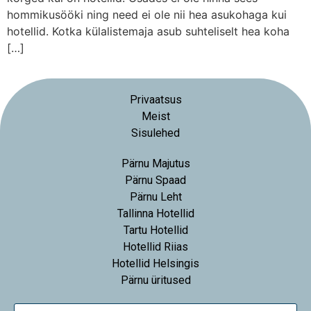
hommikusööki ning need ei ole nii hea asukohaga kui
hotellid. Kotka külalistemaja asub suhteliselt hea koha
[…]
Privaatsus
Meist
Sisulehed
Pärnu Majutus
Pärnu Spaad
Pärnu Leht
Tallinna Hotellid
Tartu Hotellid
Hotellid Riias
Hotellid Helsingis
Pärnu üritused