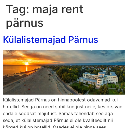
Tag:
maja rent
pärnus
Külalistemajad Pärnus
Külalistemajad Pärnus on hinnapoolest odavamad kui
hotellid. Seega on need sobilikud just neile, kes otsivad
endale soodsat majutust. Samas tähendab see aga
seda, et külalistemajad Pärnus ei ole kvaliteedilt nii
kõrged kui on hotellid. Osades ei ole hinna sees