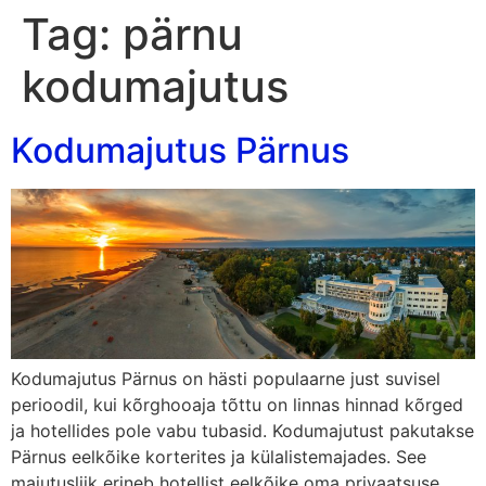
Tag:
pärnu
kodumajutus
Kodumajutus Pärnus
Kodumajutus Pärnus on hästi populaarne just suvisel
perioodil, kui kõrghooaja tõttu on linnas hinnad kõrged
ja hotellides pole vabu tubasid. Kodumajutust pakutakse
Pärnus eelkõike korterites ja külalistemajades. See
majutusliik erineb hotellist eelkõike oma privaatsuse