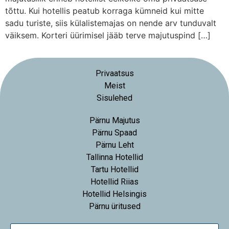
tõttu. Kui hotellis peatub korraga kümneid kui mitte
sadu turiste, siis külalistemajas on nende arv tunduvalt
väiksem. Korteri üürimisel jääb terve majutuspind […]
Privaatsus
Meist
Sisulehed
Pärnu Majutus
Pärnu Spaad
Pärnu Leht
Tallinna Hotellid
Tartu Hotellid
Hotellid Riias
Hotellid Helsingis
Pärnu üritused