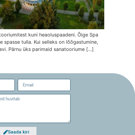
tooriumitest kuni heaoluspaadeni. Õige Spa
 spasse tulla. Kui selleks on lõõgastumine,
ravi. Pärnu üks parimaid sanatooriume […]
Saada kiri