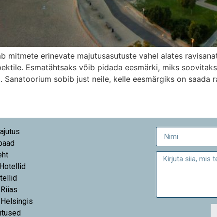
b mitmete erinevate majutusasutuste vahel alates ravisana
ektile. Esmatähtsaks võib pidada eesmärki, miks soovitakse
a. Sanatoorium sobib just neile, kelle eesmärgiks on saada 
ajutus
paad
eht
 Hotellid
tellid
 Riias
 Helsingis
itused