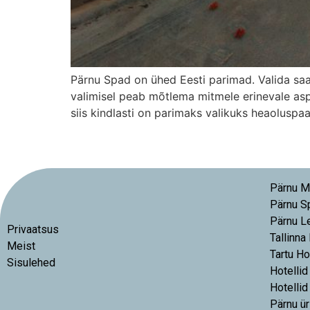
Pärnu Spad on ühed Eesti parimad. Valida saa
valimisel peab mõtlema mitmele erinevale asp
siis kindlasti on parimaks valikuks heaoluspa
Pärnu M
Pärnu S
Pärnu L
Privaatsus
Tallinna
Meist
Tartu Ho
Sisulehed
Hotellid
Hotellid
Pärnu ür