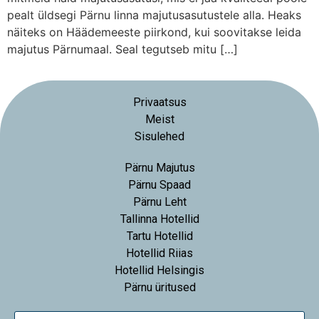
pealt üldsegi Pärnu linna majutusasutustele alla. Heaks
näiteks on Häädemeeste piirkond, kui soovitakse leida
majutus Pärnumaal. Seal tegutseb mitu […]
Privaatsus
Meist
Sisulehed
Pärnu Majutus
Pärnu Spaad
Pärnu Leht
Tallinna Hotellid
Tartu Hotellid
Hotellid Riias
Hotellid Helsingis
Pärnu üritused