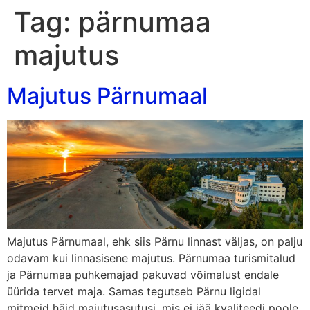
Tag:
pärnumaa
majutus
Majutus Pärnumaal
Majutus Pärnumaal, ehk siis Pärnu linnast väljas, on palju
odavam kui linnasisene majutus. Pärnumaa turismitalud
ja Pärnumaa puhkemajad pakuvad võimalust endale
üürida tervet maja. Samas tegutseb Pärnu ligidal
mitmeid häid majutusasutusi, mis ei jää kvaliteedi poole