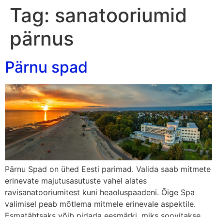
Tag:
sanatooriumid
pärnus
Pärnu spad
Pärnu Spad on ühed Eesti parimad. Valida saab mitmete
erinevate majutusasutuste vahel alates
ravisanatooriumitest kuni heaoluspaadeni. Õige Spa
valimisel peab mõtlema mitmele erinevale aspektile.
Esmatähtsaks võib pidada eesmärki, miks soovitakse