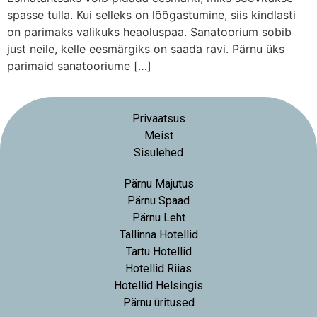
spasse tulla. Kui selleks on lõõgastumine, siis kindlasti
on parimaks valikuks heaoluspaa. Sanatoorium sobib
just neile, kelle eesmärgiks on saada ravi. Pärnu üks
parimaid sanatooriume […]
Privaatsus
Meist
Sisulehed
Pärnu Majutus
Pärnu Spaad
Pärnu Leht
Tallinna Hotellid
Tartu Hotellid
Hotellid Riias
Hotellid Helsingis
Pärnu üritused