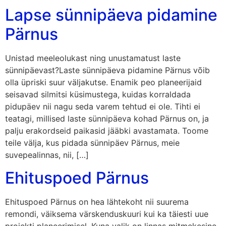
Lapse sünnipäeva pidamine
Pärnus
Unistad meeleolukast ning unustamatust laste
sünnipäevast?Laste sünnipäeva pidamine Pärnus võib
olla üpriski suur väljakutse. Enamik peo planeerijaid
seisavad silmitsi küsimustega, kuidas korraldada
pidupäev nii nagu seda varem tehtud ei ole. Tihti ei
teatagi, millised laste sünnipäeva kohad Pärnus on, ja
palju erakordseid paikasid jääbki avastamata. Toome
teile välja, kus pidada sünnipäev Pärnus, meie
suvepealinnas, nii, […]
Ehituspoed Pärnus
Ehituspoed Pärnus on hea lähtekoht nii suurema
remondi, väiksema värskenduskuuri kui ka täiesti uue
projekti planeerimisel. Kuna valik on linnas mitmekesine,