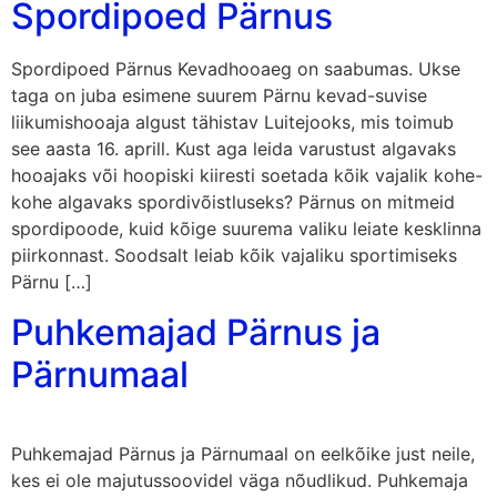
Spordipoed Pärnus
Spordipoed Pärnus Kevadhooaeg on saabumas. Ukse
taga on juba esimene suurem Pärnu kevad-suvise
liikumishooaja algust tähistav Luitejooks, mis toimub
see aasta 16. aprill. Kust aga leida varustust algavaks
hooajaks või hoopiski kiiresti soetada kõik vajalik kohe-
kohe algavaks spordivõistluseks? Pärnus on mitmeid
spordipoode, kuid kõige suurema valiku leiate kesklinna
piirkonnast. Soodsalt leiab kõik vajaliku sportimiseks
Pärnu […]
Puhkemajad Pärnus ja
Pärnumaal
Puhkemajad Pärnus ja Pärnumaal on eelkõike just neile,
kes ei ole majutussoovidel väga nõudlikud. Puhkemaja