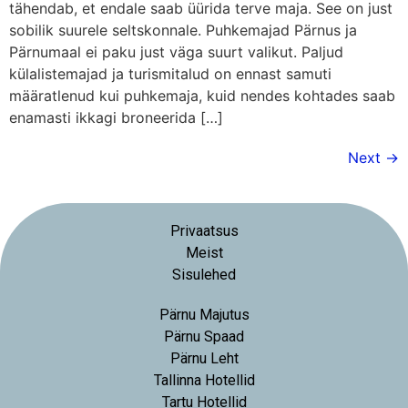
tähendab, et endale saab üürida terve maja. See on just
sobilik suurele seltskonnale. Puhkemajad Pärnus ja
Pärnumaal ei paku just väga suurt valikut. Paljud
külalistemajad ja turismitalud on ennast samuti
määratlenud kui puhkemaja, kuid nendes kohtades saab
enamasti ikkagi broneerida […]
Next
→
Privaatsus
Meist
Sisulehed
Pärnu Majutus
Pärnu Spaad
Pärnu Leht
Tallinna Hotellid
Tartu Hotellid