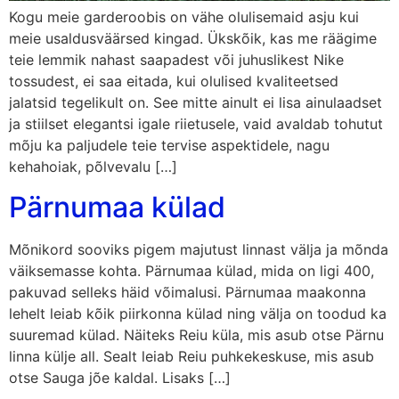
Kogu meie garderoobis on vähe olulisemaid asju kui
meie usaldusväärsed kingad. Ükskõik, kas me räägime
teie lemmik nahast saapadest või juhuslikest Nike
tossudest, ei saa eitada, kui olulised kvaliteetsed
jalatsid tegelikult on. See mitte ainult ei lisa ainulaadset
ja stiilset elegantsi igale riietusele, vaid avaldab tohutut
mõju ka paljudele teie tervise aspektidele, nagu
kehahoiak, põlvevalu […]
Pärnumaa külad
Mõnikord sooviks pigem majutust linnast välja ja mõnda
väiksemasse kohta. Pärnumaa külad, mida on ligi 400,
pakuvad selleks häid võimalusi. Pärnumaa maakonna
lehelt leiab kõik piirkonna külad ning välja on toodud ka
suuremad külad. Näiteks Reiu küla, mis asub otse Pärnu
linna külje all. Sealt leiab Reiu puhkekeskuse, mis asub
otse Sauga jõe kaldal. Lisaks […]