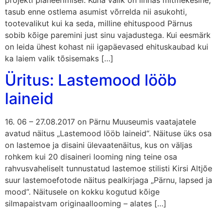
tasub enne ostlema asumist võrrelda nii asukohti,
tootevalikut kui ka seda, milline ehituspood Pärnus
sobib kõige paremini just sinu vajadustega. Kui eesmärk
on leida ühest kohast nii igapäevased ehituskaubad kui
ka laiem valik tõsisemaks […]
Üritus: Lastemood lööb
laineid
16. 06 – 27.08.2017 on Pärnu Muuseumis vaatajatele
avatud näitus „Lastemood lööb laineid“. Näituse üks osa
on lastemoe ja disaini ülevaatenäitus, kus on väljas
rohkem kui 20 disaineri looming ning teine osa
rahvusvaheliselt tunnustatud lastemoe stilisti Kirsi Altjõe
suur lastemoefotode näitus pealkirjaga „Pärnu, lapsed ja
mood“. Näitusele on kokku kogutud kõige
silmapaistvam originaallooming – alates […]