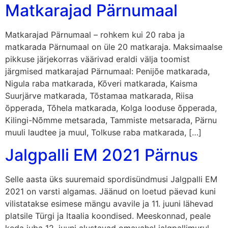
Matkarajad Pärnumaal
Matkarajad Pärnumaal – rohkem kui 20 raba ja
matkarada Pärnumaal on üle 20 matkaraja. Maksimaalse
pikkuse järjekorras väärivad eraldi välja toomist
järgmised matkarajad Pärnumaal: Penijõe matkarada,
Nigula raba matkarada, Kõveri matkarada, Kaisma
Suurjärve matkarada, Tõstamaa matkarada, Riisa
õpperada, Tõhela matkarada, Kolga looduse õpperada,
Kilingi-Nõmme metsarada, Tammiste metsarada, Pärnu
muuli laudtee ja muul, Tolkuse raba matkarada, […]
Jalgpalli EM 2021 Pärnus
Selle aasta üks suuremaid spordisündmusi Jalgpalli EM
2021 on varsti algamas. Jäänud on loetud päevad kuni
vilistatakse esimese mängu avavile ja 11. juuni lähevad
platsile Türgi ja Itaalia koondised. Meeskonnad, peale