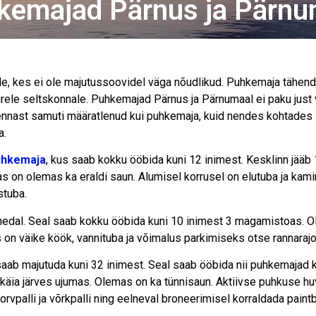
kemajad Pärnus ja Pärnu
le, kes ei ole majutussoovidel väga nõudlikud. Puhkemaja tähend
uurele seltskonnale. Puhkemajad Pärnus ja Pärnumaal ei paku just
on ennast samuti määratlenud kui puhkemaja, kuid nendes kohtades
a.
uhkemaja
, kus saab kokku ööbida kuni 12 inimest. Kesklinn jääb
s on olemas ka eraldi saun. Alumisel korrusel on elutuba ja kami
stuba.
hedal. Seal saab kokku ööbida kuni 10 inimest 3 magamistoas. 
as on väike köök, vannituba ja võimalus parkimiseks otse rannarajo
saab majutuda kuni 32 inimest. Seal saab ööbida nii puhkemajad k
äia järves ujumas. Olemas on ka tünnisaun. Aktiivse puhkuse hu
vpalli ja võrkpalli ning eelneval broneerimisel korraldada paintb