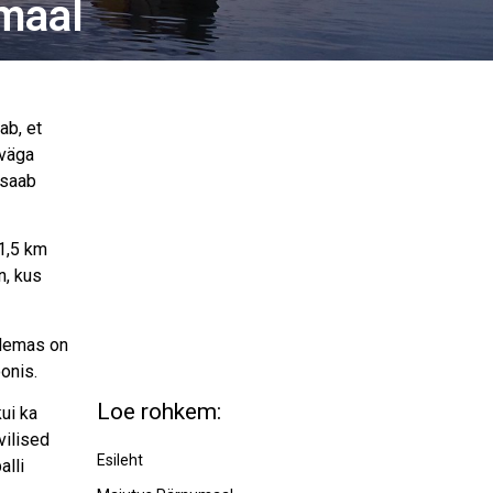
maal
ab, et
 väga
 saab
 1,5 km
n, kus
Olemas on
onis.
Loe rohkem:
ui ka
vilised
Esileht
alli