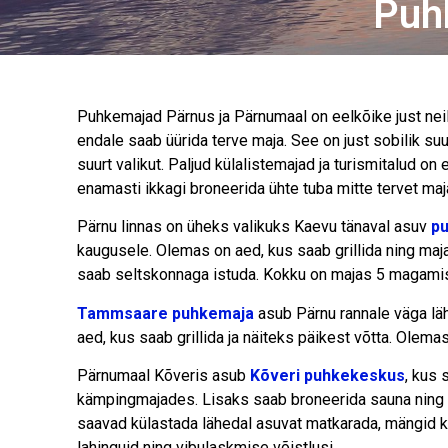
Puh
Puhkemajad Pärnus ja Pärnumaal on eelkõike just nei
endale saab üürida terve maja. See on just sobilik s
suurt valikut. Paljud külalistemajad ja turismitalud 
enamasti ikkagi broneerida ühte tuba mitte tervet maj
Pärnu linnas on üheks valikuks Kaevu tänaval asuv
p
kaugusele. Olemas on aed, kus saab grillida ning maja
saab seltskonnaga istuda. Kokku on majas 5 magami
Tammsaare puhkemaja
asub Pärnu rannale väga lä
aed, kus saab grillida ja näiteks päikest võtta. Olem
Pärnumaal Kõveris asub
Kõveri puhkekeskus
, kus 
kämpingmajades. Lisaks saab broneerida sauna ning k
saavad külastada lähedal asuvat matkarada, mängid kor
lahinguid ning vibulaskmise võistlusi.