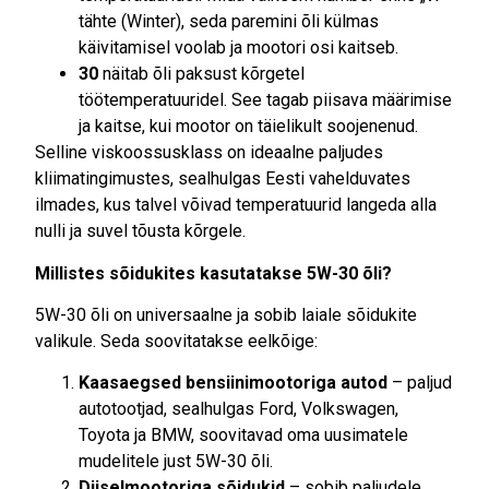
tähte (Winter), seda paremini õli külmas
käivitamisel voolab ja mootori osi kaitseb.
30
näitab õli paksust kõrgetel
töötemperatuuridel. See tagab piisava määrimise
ja kaitse, kui mootor on täielikult soojenenud.
Selline viskoossusklass on ideaalne paljudes
kliimatingimustes, sealhulgas Eesti vahelduvates
ilmades, kus talvel võivad temperatuurid langeda alla
nulli ja suvel tõusta kõrgele.
Millistes sõidukites kasutatakse 5W-30 õli?
5W-30 õli on universaalne ja sobib laiale sõidukite
valikule. Seda soovitatakse eelkõige:
Kaasaegsed bensiinimootoriga autod
– paljud
autotootjad, sealhulgas Ford, Volkswagen,
Toyota ja BMW, soovitavad oma uusimatele
mudelitele just 5W-30 õli.
Diiselmootoriga sõidukid
– sobib paljudele