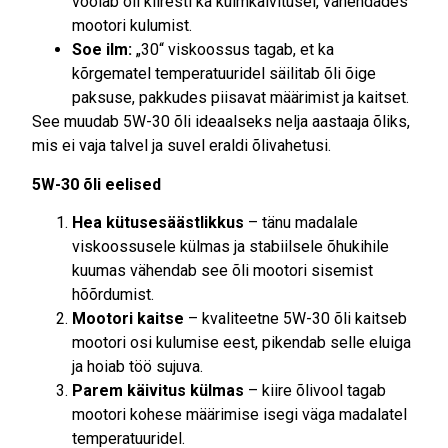
voolab õli kiiresti ka külmkäivitusel, vähendades
mootori kulumist.
Soe ilm:
„30“ viskoossus tagab, et ka
kõrgematel temperatuuridel säilitab õli õige
paksuse, pakkudes piisavat määrimist ja kaitset.
See muudab 5W-30 õli ideaalseks nelja aastaaja õliks,
mis ei vaja talvel ja suvel eraldi õlivahetusi.
5W-30 õli eelised
Hea kütusesäästlikkus
– tänu madalale
viskoossusele külmas ja stabiilsele õhukihile
kuumas vähendab see õli mootori sisemist
hõõrdumist.
Mootori kaitse
– kvaliteetne 5W-30 õli kaitseb
mootori osi kulumise eest, pikendab selle eluiga
ja hoiab töö sujuva.
Parem käivitus külmas
– kiire õlivool tagab
mootori kohese määrimise isegi väga madalatel
temperatuuridel.