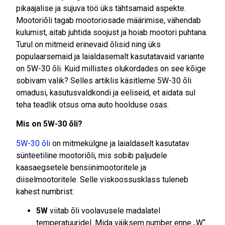
pikaajalise ja sujuva töö üks tähtsamaid aspekte.
Mootoriõli tagab mootoriosade määrimise, vähendab
kulumist, aitab juhtida soojust ja hoiab mootori puhtana.
Turul on mitmeid erinevaid õlisid ning üks
populaarsemaid ja laialdasemalt kasutatavaid variante
on 5W-30 õli. Kuid millistes olukordades on see kõige
sobivam valik? Selles artiklis käsitleme 5W-30 õli
omadusi, kasutusvaldkondi ja eeliseid, et aidata sul
teha teadlik otsus oma auto hoolduse osas.
Mis on 5W-30 õli?
5W-30 õli
on mitmekülgne ja laialdaselt kasutatav
sünteetiline mootoriõli, mis sobib paljudele
kaasaegsetele bensiinimootoritele ja
diiselmootoritele. Selle viskoossusklass tuleneb
kahest numbrist:
5W
viitab õli voolavusele madalatel
temperatuuridel. Mida väiksem number enne „W“