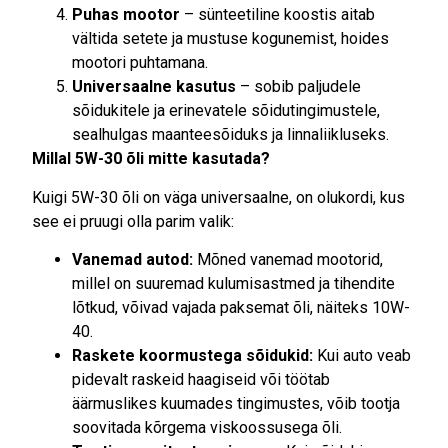
Puhas mootor
– sünteetiline koostis aitab
vältida setete ja mustuse kogunemist, hoides
mootori puhtamana.
Universaalne kasutus
– sobib paljudele
sõidukitele ja erinevatele sõidutingimustele,
sealhulgas maanteesõiduks ja linnaliikluseks.
Millal 5W-30 õli mitte kasutada?
Kuigi 5W-30 õli on väga universaalne, on olukordi, kus
see ei pruugi olla parim valik:
Vanemad autod:
Mõned vanemad mootorid,
millel on suuremad kulumisastmed ja tihendite
lõtkud, võivad vajada paksemat õli, näiteks 10W-
40.
Raskete koormustega sõidukid:
Kui auto veab
pidevalt raskeid haagiseid või töötab
äärmuslikes kuumades tingimustes, võib tootja
soovitada kõrgema viskoossusega õli.