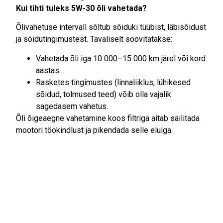
Kui tihti tuleks 5W-30 õli vahetada?
Õlivahetuse intervall sõltub sõiduki tüübist, läbisõidust
ja sõidutingimustest. Tavaliselt soovitatakse:
Vahetada õli iga 10 000–15 000 km järel või kord
aastas.
Rasketes tingimustes (linnaliiklus, lühikesed
sõidud, tolmused teed) võib olla vajalik
sagedasem vahetus.
Õli õigeaegne vahetamine koos filtriga aitab säilitada
mootori töökindlust ja pikendada selle eluiga.