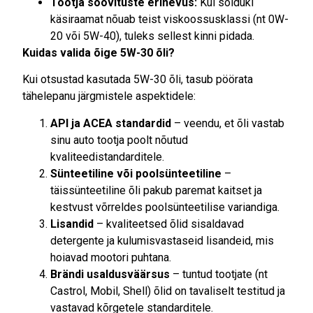
Tootja soovituste erinevus:
Kui sõiduki
käsiraamat nõuab teist viskoossusklassi (nt 0W-
20 või 5W-40), tuleks sellest kinni pidada.
Kuidas valida õige 5W-30 õli?
Kui otsustad kasutada 5W-30 õli, tasub pöörata
tähelepanu järgmistele aspektidele:
API ja ACEA standardid
– veendu, et õli vastab
sinu auto tootja poolt nõutud
kvaliteedistandarditele.
Sünteetiline või poolsünteetiline
–
täissünteetiline õli pakub paremat kaitset ja
kestvust võrreldes poolsünteetilise variandiga.
Lisandid
– kvaliteetsed õlid sisaldavad
detergente ja kulumisvastaseid lisandeid, mis
hoiavad mootori puhtana.
Brändi usaldusväärsus
– tuntud tootjate (nt
Castrol, Mobil, Shell) õlid on tavaliselt testitud ja
vastavad kõrgetele standarditele.