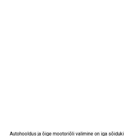
Millistes olukordades sobib
kasutada 5W-30 õli?
Autohooldus ja õige mootoriõli valimine on iga sõiduki