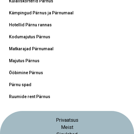
Külaliskorterid Pärnus
Kämpingud Pärnus ja Pärnumaal
Hotellid Pärnu rannas
Kodumajutus Pärnus
Matkarajad Pärnumaal
Majutus Pärnus
Ööbimine Pärnus
Pärnu spad
Ruumide rent Pärnus
Privaatsus
Meist