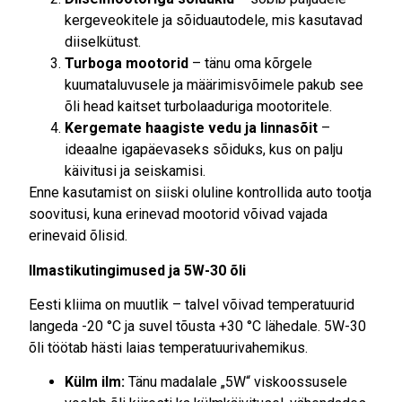
kergeveokitele ja sõiduautodele, mis kasutavad
diiselkütust.
Turboga mootorid
– tänu oma kõrgele
kuumataluvusele ja määrimisvõimele pakub see
õli head kaitset turbolaaduriga mootoritele.
Kergemate haagiste vedu ja linnasõit
–
ideaalne igapäevaseks sõiduks, kus on palju
käivitusi ja seiskamisi.
Enne kasutamist on siiski oluline kontrollida auto tootja
soovitusi, kuna erinevad mootorid võivad vajada
erinevaid õlisid.
Ilmastikutingimused ja 5W-30 õli
Eesti kliima on muutlik – talvel võivad temperatuurid
langeda -20 °C ja suvel tõusta +30 °C lähedale. 5W-30
õli töötab hästi laias temperatuurivahemikus.
Külm ilm:
Tänu madalale „5W“ viskoossusele