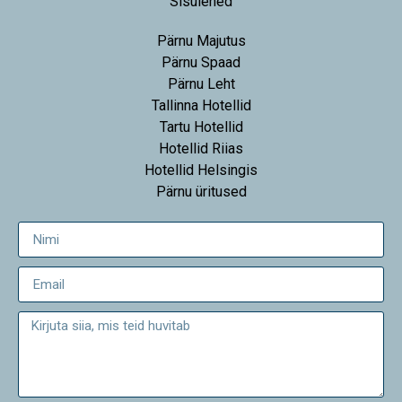
Sisulehed
Pärnu Majutus
Pärnu Spaad
Pärnu Leht
Tallinna Hotellid
Tartu Hotellid
Hotellid Riias
Hotellid Helsingis
Pärnu üritused