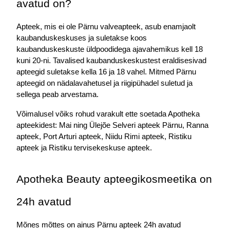
avatud on?
Apteek, mis ei ole Pärnu valveapteek, asub enamjaolt 
kaubanduskeskuses ja suletakse koos 
kaubanduskeskuste üldpoodidega ajavahemikus kell 18 
kuni 20-ni. Tavalised kaubanduskeskustest eraldisesivad 
apteegid suletakse kella 16 ja 18 vahel. Mitmed Pärnu 
apteegid on nädalavahetusel ja riigipühadel suletud ja 
sellega peab arvestama.
Võimalusel võiks rohud varakult ette soetada Apotheka 
apteekidest: Mai ning Ülejõe Selveri apteek Pärnu, Ranna 
apteek, Port Arturi apteek, Niidu Rimi apteek, Ristiku 
apteek ja Ristiku tervisekeskuse apteek.
Apotheka Beauty apteegikosmeetika on 
24h avatud
Mõnes mõttes on ainus Pärnu apteek 24h avatud 