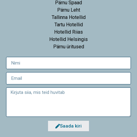
Pärnu Spaad
Pärnu Leht
Tallinna Hotellid
Tartu Hotellid
Hotellid Riias
Hotellid Helsingis
Pärnu üritused
Saada kiri