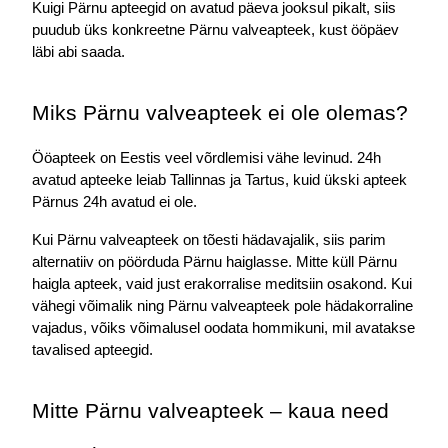
Kuigi Pärnu apteegid on avatud päeva jooksul pikalt, siis 
puudub üks konkreetne Pärnu valveapteek, kust ööpäev 
läbi abi saada.
Miks Pärnu valveapteek ei ole olemas?
Ööapteek on Eestis veel võrdlemisi vähe levinud. 24h 
avatud apteeke leiab Tallinnas ja Tartus, kuid ükski apteek 
Pärnus 24h avatud ei ole.
Kui Pärnu valveapteek on tõesti hädavajalik, siis parim 
alternatiiv on pöörduda Pärnu haiglasse. Mitte küll Pärnu 
haigla apteek, vaid just erakorralise meditsiin osakond. Kui 
vähegi võimalik ning Pärnu valveapteek pole hädakorraline 
vajadus, võiks võimalusel oodata hommikuni, mil avatakse 
tavalised apteegid.
Mitte Pärnu valveapteek – kaua need 