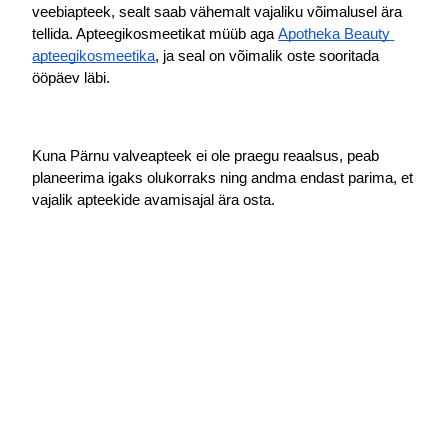
veebiapteek, sealt saab vähemalt vajaliku võimalusel ära 
tellida. Apteegikosmeetikat müüb aga
Apotheka Beauty 
apteegikosmeetika
, ja seal on võimalik oste sooritada 
ööpäev läbi. 
Kuna Pärnu valveapteek ei ole praegu reaalsus, peab 
planeerima igaks olukorraks ning andma endast parima, et 
vajalik apteekide avamisajal ära osta.