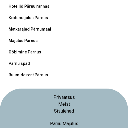
Hotellid Pärnu rannas
Kodumajutus Pärnus
Matkarajad Pärnumaal
Majutus Pärnus
Ööbimine Pärnus
Pärnu spad
Ruumide rent Pärnus
Privaatsus
Meist
Sisulehed
Pärnu Majutus