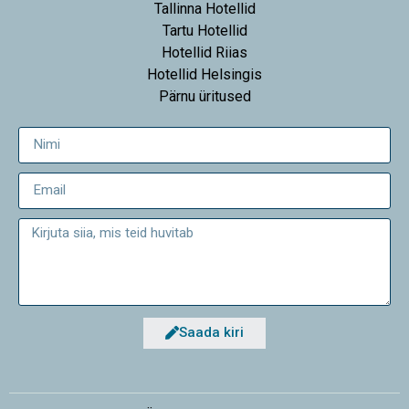
Tallinna Hotellid
Tartu Hotellid
Hotellid Riias
Hotellid Helsingis
Pärnu üritused
Saada kiri