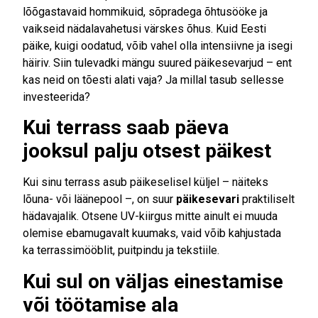
lõõgastavaid hommikuid, sõpradega õhtusööke ja
vaikseid nädalavahetusi värskes õhus. Kuid Eesti
päike, kuigi oodatud, võib vahel olla intensiivne ja isegi
häiriv. Siin tulevadki mängu suured päikesevarjud – ent
kas neid on tõesti alati vaja? Ja millal tasub sellesse
investeerida?
Kui terrass saab päeva
jooksul palju otsest päikest
Kui sinu terrass asub päikeselisel küljel – näiteks
lõuna- või läänepool –, on suur
päikesevari
praktiliselt
hädavajalik. Otsene UV-kiirgus mitte ainult ei muuda
olemise ebamugavalt kuumaks, vaid võib kahjustada
ka terrassimööblit, puitpindu ja tekstiile.
Kui sul on väljas einestamise
või töötamise ala