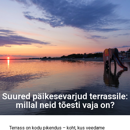
Suured päikesevarjud terrassile:
millal neid tõesti vaja on?
Terrass on kodu pikendus – koht, kus veedame