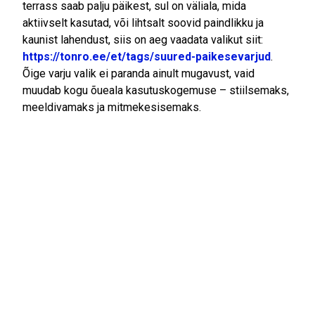
terrass saab palju päikest, sul on väliala, mida
aktiivselt kasutad, või lihtsalt soovid paindlikku ja
kaunist lahendust, siis on aeg vaadata valikut siit:
https://tonro.ee/et/tags/suured-paikesevarjud
.
Õige varju valik ei paranda ainult mugavust, vaid
muudab kogu õueala kasutuskogemuse – stiilsemaks,
meeldivamaks ja mitmekesisemaks.