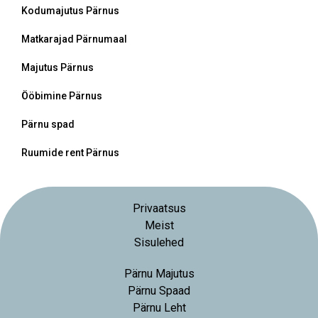
Kodumajutus Pärnus
Matkarajad Pärnumaal
Majutus Pärnus
Ööbimine Pärnus
Pärnu spad
Ruumide rent Pärnus
Privaatsus
Meist
Sisulehed
Pärnu Majutus
Pärnu Spaad
Pärnu Leht