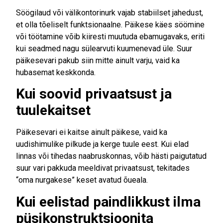
Söögilaud või välikontorinurk vajab stabiilset jahedust,
et olla tõeliselt funktsionaalne. Päikese käes söömine
või töötamine võib kiiresti muutuda ebamugavaks, eriti
kui seadmed nagu sülearvuti kuumenevad üle. Suur
päikesevari pakub siin mitte ainult varju, vaid ka
hubasemat keskkonda.
Kui soovid privaatsust ja
tuulekaitset
Päikesevari ei kaitse ainult päikese, vaid ka
uudishimulike pilkude ja kerge tuule eest. Kui elad
linnas või tihedas naabruskonnas, võib hästi paigutatud
suur vari pakkuda meeldivat privaatsust, tekitades
“oma nurgakese” keset avatud õueala.
Kui eelistad paindlikkust ilma
püsikonstruktsioonita