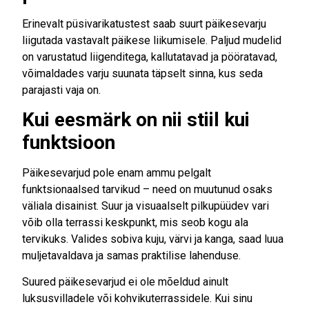
Erinevalt püsivarikatustest saab suurt päikesevarju
liigutada vastavalt päikese liikumisele. Paljud mudelid
on varustatud liigenditega, kallutatavad ja pööratavad,
võimaldades varju suunata täpselt sinna, kus seda
parajasti vaja on.
Kui eesmärk on nii stiil kui
funktsioon
Päikesevarjud pole enam ammu pelgalt
funktsionaalsed tarvikud – need on muutunud osaks
väliala disainist. Suur ja visuaalselt pilkupüüdev vari
võib olla terrassi keskpunkt, mis seob kogu ala
tervikuks. Valides sobiva kuju, värvi ja kanga, saad luua
muljetavaldava ja samas praktilise lahenduse.
Suured päikesevarjud ei ole mõeldud ainult
luksusvilladele või kohvikuterrassidele. Kui sinu